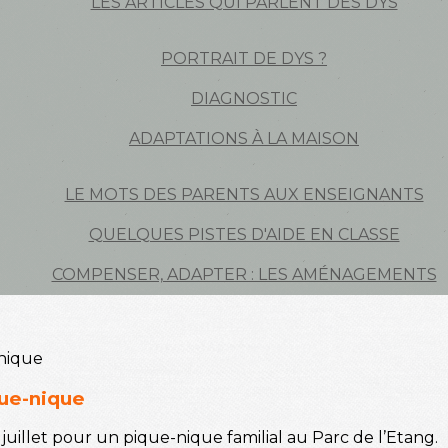
LES ARTICLES QUI PARLENT DES DYS
PORTRAIT DE DYS ?
DIAGNOSTIC
ADAPTATIONS À LA MAISON
LE MOTS DES PARENTS AUX ENSEIGNANTS
QUELQUES PISTES D'AIDE EN CLASSE
COMPENSER, ADAPTER : LES AMÉNAGEMENTS
que-nique
illet pour un pique-nique familial au Parc de l’Etang.