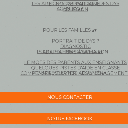
LES ARTICLES QUI PARLENT DES DYS
ET NOTRE MARRAINE...
AGENDA
▴
▾
ADHÉSION
POUR LES FAMILLES
▴
▾
PORTRAIT DE DYS ?
DIAGNOSTIC
POUR LES ENSEIGNANTS
▴
▾
ADAPTATIONS À LA MAISON
LE MOTS DES PARENTS AUX ENSEIGNANTS
QUELQUES PISTES D'AIDE EN CLASSE
POUR LES JEUNES ADULTES
▴
▾
COMPENSER, ADAPTER : LES AMÉNAGEMENT
NOUS CONTACTER
NOTRE FACEBOOK