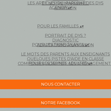
LES ARTICLES QUI PARLENT DES DYS
ET NOTRE MARRAINE...
AGENDA
▴
▾
ADHÉSION
POUR LES FAMILLES
▴
▾
PORTRAIT DE DYS ?
DIAGNOSTIC
POUR LES ENSEIGNANTS
▴
▾
ADAPTATIONS À LA MAISON
LE MOTS DES PARENTS AUX ENSEIGNANTS
QUELQUES PISTES D'AIDE EN CLASSE
POUR LES JEUNES ADULTES
▴
▾
COMPENSER, ADAPTER : LES AMÉNAGEMENT
NOUS CONTACTER
NOTRE FACEBOOK