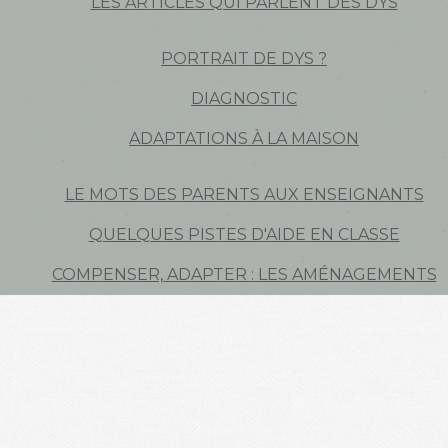
LES ARTICLES QUI PARLENT DES DYS
PORTRAIT DE DYS ?
DIAGNOSTIC
ADAPTATIONS À LA MAISON
LE MOTS DES PARENTS AUX ENSEIGNANTS
QUELQUES PISTES D'AIDE EN CLASSE
COMPENSER, ADAPTER : LES AMÉNAGEMENTS